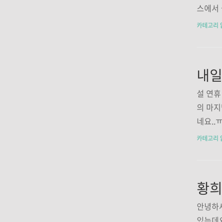
기 신진
스에서 
우 등 
그렇다면
카테고리 
습니다.
비를 해
섞은 신
대한 행
관하여 알아볼까요? 1
아래와 
지기 쉬
설 연휴
가지 않
의 마지
화 확보
네요..
집 안에
다면 우
카테고리 
레비전, 
봅시당!
관련 기
로 라디
저하게 
도 미리
안녕하
온유지해
있는데요