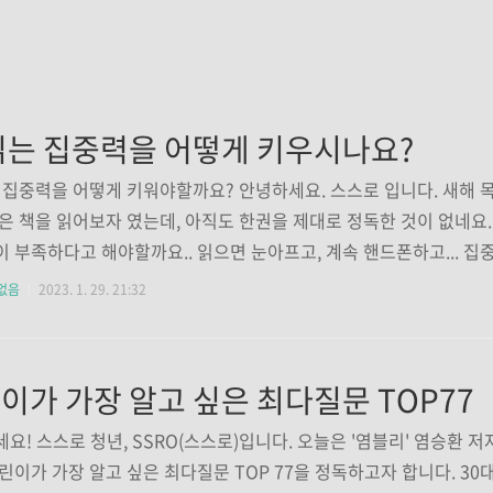
읽는 집중력을 어떻게 키우시나요?
 집중력을 어떻게 키워야할까요? 안녕하세요. 스스로 입니다. 새해 
은 책을 읽어보자 였는데, 아직도 한권을 제대로 정독한 것이 없네요
 부족하다고 해야할까요.. 읽으면 눈아프고, 계속 핸드폰하고... 집
워야할 필요성이 있는거 같습니다. 어떻게 시작해야할까요... 시간을
없음
2023. 1. 29. 21:32
 도전을 해봐야할까요... 여러가지 방안을 고민해봐야겠습니다 ㅠ_
는 스스로였습니다. 모두들 편안한 저녁 보내시고, 주말 잘 마무리하
이가 가장 알고 싶은 최다질문 TOP77
요! 스스로 청년, SSRO(스스로)입니다. 오늘은 '염블리' 염승환 저
린이가 가장 알고 싶은 최다질문 TOP 77을 정독하고자 합니다. 30