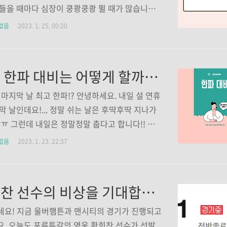
식, 리베로 여오현, 최태웅, 장병철, 석진욱, 김상
들을 때마다 심장이 쿵쾅쿵쾅 뛸 때가 많습니다.
어느 포지션도 빠지지 않는 최강의 멤버였던거 같
, 이제 우리나라 국민 모두 지진에 관심갖고 대
없음
2023. 1. 25. 00:20
 몰빵배구라고 비판을 받긴 받았지만, 이들을 잘
야할 것 같은데요. 국민재난안전포탈에서 지진에
치..
동요령을 알려주고 있습니다. 오늘 평소 대비에
. 집 안에서의 안전을 확보 - 탁자
내일 한파 대비는 어떻게 할까요?
같이 대피할 수 있는 공간 확보 - 유리창이나 넘어
운 가구 주변 미리 확인하여 지진 발생 시 가까이
 마지막 날 최고 한파!? 안녕하세요. 내일 설 연휴
기 - 깨진 유리나 파편에 대비를 위한 두꺼운 실내
막 날인데요!... 정말 쉬는 날은 후딱후딱 지나가
 - 화재를 일으킬 수 있는 난로나 위험을 관리 2.
ㅠㅠ 그런데 내일은 정말정말 춥다고 합니다!! 그렇
서 떨어지기 쉬운 물건 고정 - 가구, 가전제품, 텔
리는 어떻게 대비를 해야할까요? 같이 한번 알아
없음
2023. 1. 23. 22:37
꽃병 등 고정 ..
 한파 대비 행동 요령!! 1. 라디오, TV 등으로 한파
상 특보를 사전에 알아두게 좋겠죠!? 스마트폰으
오도 청취가능하고, 여러가지 방안이 있으니 철
황희찬 선수의 비상을 기대합니다!
대비하자구요! 2. 난방 기구 및 내복과 방한의류
 준비할 것!(외출시에는 동상에 걸리지 않도록 보
세요! 지금 울버햄튼과 맨시티의 경기가 진행되고
야겠죠!?) 3. 유아, 어르신이 계신 곳은 난방에
. 오늘도 포루투갈의 영웅 황희찬 선수가 선발