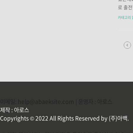
유의할 
로 출전
지지 않
는거 같
카테고리 
는 헌옷
준히 출
식이 있
경기결
요.. 
을 확보
쳐지는 
집니다.
팀과의 
기부여는
쩔 수 없
이메일: help@abaeksite.com | 운영자 : 아로스
제작 : 아로스
Copyrights © 2022 All Rights Reserved by (주)아백.