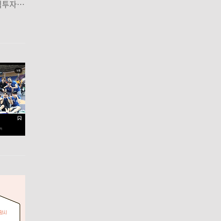
주식투자도
독해보
데, 이
에게 있
도움이
 아쉽네요