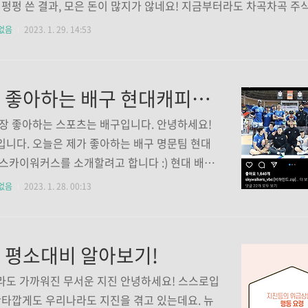
 펑펑 쓴 결과, 모은 돈이 많지가 않네요! 지금부터라도 차곡차곡 
현금도 열심히 모아야겠습니다. 그 중에 과거에 샀던 위 책을 한번 정
없음
2023. 1. 29. 14:53
기를 꼭 작성하도록 하겠습니다! :D (염블리님 유투브도 찾아보고 했는
천하신 종목이 무조건 오르지는 않았습니다. 즉, 투자의 책임은 본인
부분을 다시한번 깨닫기도 하였는데, 그래도 책은 투자공부에 많은 
제가 좋아하는 배구 현대캐피탈 스카이워커스를 소개합니다!
네요!) 벌써 주말이 이렇게 빨리가다니~~ 시간이 너무 빠르게 흘러
시간이 조금 천천히 흘렀으면 좋겠네요 오늘이..
장 좋아하는 스포츠는 배구입니다. 안녕하세요!
니다. 오늘은 제가 좋아하는 배구 명문팀 현대
스카이워커스를 소개할려고 합니다 :) 현대 배구
하게 된 계기는? 현대 배구를 좋아하게 된 계는
없음
2023. 1. 28. 00:13
감독님 부임이었습니다. 김호철 감독님은 제가
 감독보다도 열정이 가득한 감독이었습니다. (현
BK 기업은행 여자배구 감독) 사실 배구는 프로 출
 평소대비 알아보기!
로 삼성화재의 독주였습니다. 77연승을 기록할
어느 팀도 삼성화재에게 이기기 힘들었습니다.
라도 가까워진 무서운 지진 안녕하세요! 스스로입
 멤버도 화려했습니다. 월드스타 김세진, 폭격
안타깝게도 우리나라도 지진을 겪고 있는데요. 뉴