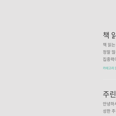
책 
책 읽는
정말 많
집중력이
조금 키
카테고리 
고 한번
고민만하
주린
안녕하세
성한 주