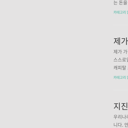
는 돈을
하고, 
카테고리 
고, 후
분이 추
다라는 
될거 같
ㅠ_ㅠ 
제가 가
스스로입
캐피탈 
를 좋아
카테고리 
김호철 
본 어떤
재는 I
지진
범 이후
정도로 
우리나
삼성화재
니다. 