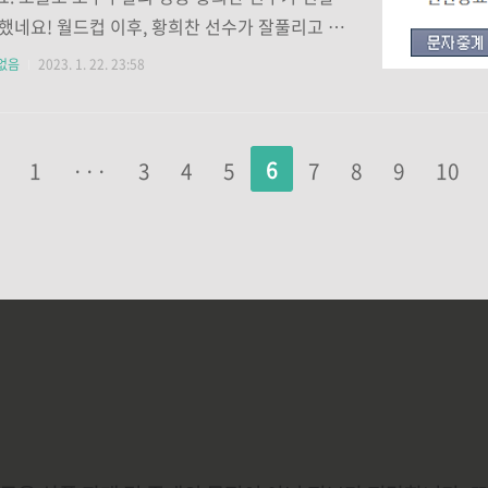
것, 되도록이면 외출을 자제하고 빙판에서 넘어
했네요! 월드컵 이후, 황희찬 선수가 잘풀리고 있
도록 주의해야합니다! 4. 수도계량기 보호함 내부
아서 기분이 좋습니다. 로페테기 감독 부임 후 꾸
없음
2023. 1. 22. 23:58
으로 채우고 외부는 테이프나 ..
전기회를 받고 있는데, 리그에서도 빠르게 골 소
으면 좋겠네요!! 현재 전반전이 종료된 상황인데,
과를 떠나서 홀란드의 득점력은 정말 엄청나네
6
1
···
3
4
5
7
8
9
10
맨체스터 시티 입장에서도 이번 경기에서 승점 3점
하지 못한다면 아스널과의 우승경쟁에서 정말 뒤
상황이 오기 때문에, 절실하게 나온 것으로 보여
 울버햄튼 또한 강등싸움을 하고 있기 때문에 강
승점 1점 또한 중요한 부분이구요. 두팀 모두 동
 확실한데, 전력상 맨체스터가 탄탄한 것은 어
네요!..