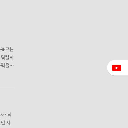
목표로는
. 뭐랄까
중력을
 정해놓
ㅠ 오늘도
세요!!
자가 작
대인 저