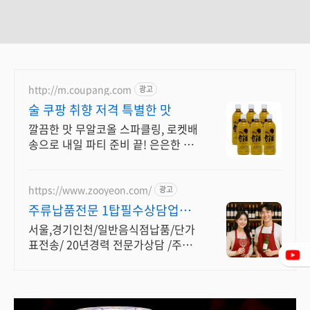
http://m.coupang.com
광고
술 쿠팡 취향 저격 특별한 맛
깔끔한 맛 무알코올 스파클링, 로켓배
송으로 내일 파티 준비 끝! 은은한 탄
산감, 식사와도 어울리는 와인! 30일
안심 반품.
https://www.zooyeon.com/
광고
주류납품전문 1탑필수상담업체
냉장고/제빙기/주류대출 지원
서울,경기인천/일반음식점납품/단가
표전송/ 20년경력 전문가상담 /주류
관련 모든지원